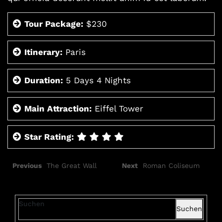
Tour Package:
$230
Itinerary:
Paris
Duration:
5 Days 4 Nights
Main Attraction:
Eiffel Tower
Star Rating:
Previous
The Great Wall
Next
Roman Coliseum
Suchen
Suchen