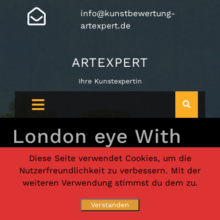
info@kunstbewertung-
artexpert.de
ARTEXPERT
Ihre Kunstexpertin
London eye With
River Thames
Diese Seite verwendet Cookies, um die
Nutzerfreundlichkeit zu verbessern. Mit der
weiteren Verwendung stimmst du dem zu.
Verstanden